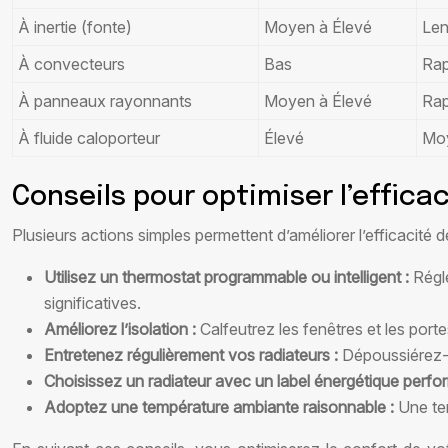
À inertie (fonte)
Moyen à Élevé
Len
À convecteurs
Bas
Rap
À panneaux rayonnants
Moyen à Élevé
Rap
À fluide caloporteur
Élevé
Mo
Conseils pour optimiser l’effica
Plusieurs actions simples permettent d’améliorer l’efficacit
Utilisez un thermostat programmable ou intelligent :
Régl
significatives.
Améliorez l’isolation :
Calfeutrez les fenêtres et les port
Entretenez régulièrement vos radiateurs :
Dépoussiérez-l
Choisissez un radiateur avec un label énergétique perfo
Adoptez une température ambiante raisonnable :
Une te