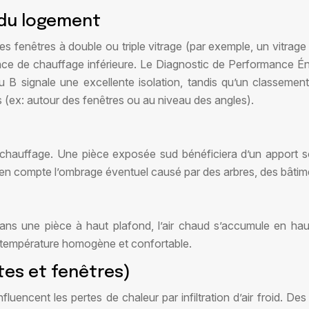
t du logement
 des fenêtres à double ou triple vitrage (par exemple, un vitra
ance de chauffage inférieure. Le Diagnostic de Performance É
u B signale une excellente isolation, tandis qu’un classement
 (ex: autour des fenêtres ou au niveau des angles).
n chauffage. Une pièce exposée sud bénéficiera d’un apport so
n compte l’ombrage éventuel causé par des arbres, des bâtimen
 Dans une pièce à haut plafond, l’air chaud s’accumule en haut
e température homogène et confortable.
tes et fenêtres)
nfluencent les pertes de chaleur par infiltration d’air froid. D