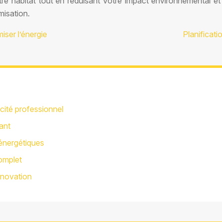
re habitat tout en réduisant votre impact environnemental et
misation.
ser l’énergie
Planificat
icité professionnel
ant
 énergétiques
complet
énovation