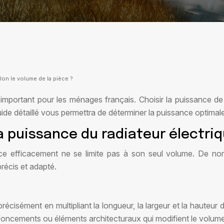
lon le volume de la pièce ?
portant pour les ménages français. Choisir la puissance de so
guide détaillé vous permettra de déterminer la puissance optima
a puissance du radiateur électri
ce efficacement ne se limite pas à son seul volume. De nomb
récis et adapté.
récisément en multipliant la longueur, la largeur et la hauteur
foncements ou éléments architecturaux qui modifient le volume