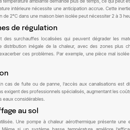
ier la température ambiante demande plus de temps, ce qui peut
ature intérieure nécessite une anticipation accrue. Cette iner
on de 2°C dans une maison bien isolée peut nécessiter 2 à 3 he
es de régulation
 des surchauffes localisées qui peuvent dégrader les mat
ne distribution inégale de la chaleur, avec des zones plus 
xacerber ces problèmes. Par exemple, une pièce mal isolée p
ion
n cas de fuite ou de panne, l’accès aux canalisations est dif
ions exigent des professionnels spécialisés, augmentant les co
s eaux considérables.
fage au sol
utilisée. Une pompe à chaleur aérothermique présente une e
. Même si un système basse température améliore l’effica