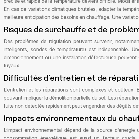
précise et rapide de la température devient difficile. Modif
En cas de variations climatiques brutales, adapter la tempér
meilleure anticipation des besoins en chauffage. Une variati
Risques de surchauffe et de problèm
Des problèmes de régulation peuvent survenir, notamment
intelligents, sondes de température) est indispensable. U
dimensionnement ou une installation défectueuse peuvent e
tuyaux.
Difficultés d’entretien et de réparat
L’entretien et les réparations sont complexes et coûteux. E
pouvant impliquer la démolition partielle du sol. Les réparat
fuite non détectée rapidement peut engendrer des dégâts de
Impacts environnementaux du chauf
L’impact environnemental dépend de la source d’énergie 
consommation énergétique est aussi un facteur crucial