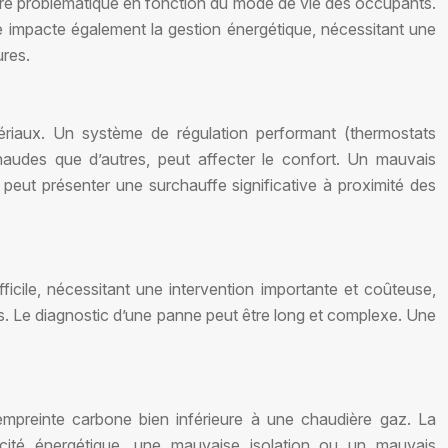
 être problématique en fonction du mode de vie des occupants.
tie impacte également la gestion énergétique, nécessitant une
ures.
ériaux. Un système de régulation performant (thermostats
chaudes que d’autres, peut affecter le confort. Un mauvais
eut présenter une surchauffe significative à proximité des
ficile, nécessitant une intervention importante et coûteuse,
ûts. Le diagnostic d’une panne peut être long et complexe. Une
mpreinte carbone bien inférieure à une chaudière gaz. La
cité énergétique, une mauvaise isolation ou un mauvais