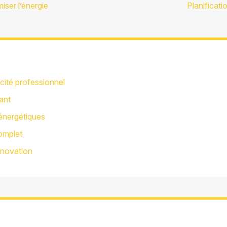
ser l’énergie
Planificat
icité professionnel
ant
 énergétiques
complet
énovation