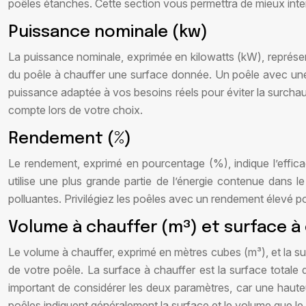
poêles étanches. Cette section vous permettra de mieux interp
Puissance nominale (kw)
La puissance nominale, exprimée en kilowatts (kW), représent
du poêle à chauffer une surface donnée. Un poêle avec une 
puissance adaptée à vos besoins réels pour éviter la surchauf
compte lors de votre choix.
Rendement (%)
Le rendement, exprimé en pourcentage (%), indique l’efficac
utilise une plus grande partie de l’énergie contenue dans 
polluantes. Privilégiez les poêles avec un rendement élevé 
Volume à chauffer (m³) et surface à
Le volume à chauffer, exprimé en mètres cubes (m³), et la su
de votre poêle. La surface à chauffer est la surface totale
important de considérer les deux paramètres, car une haute
poêles indiquent généralement la surface et le volume que le 