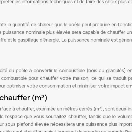
réter les informations techniques et de faire des choix plus éc
e la quantité de chaleur que le poêle peut produire en foncti
puissance nominale plus élevée sera capable de chauffer une p
fe et le gaspillage d’énergie. La puissance nominale est général
ité du poêle à convertir le combustible (bois ou granulés) en 
le combustible pour chauffer votre maison, ce qui se traduit
pour optimiser votre consommation et minimiser votre impact e
 chauffer (m²)
rface à chauffer, exprimée en mètres carrés (m²), sont deux i
 de l’espace que vous souhaitez chauffer, tandis que le volum
ur sous plafond élevée nécessitera une puissance plus import
poêle peut chauffer, mais il convient de prendre en compte l’is