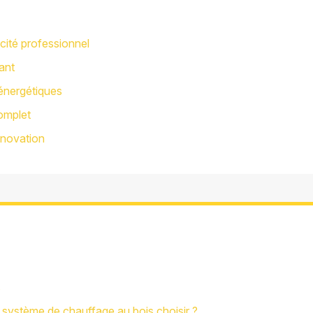
icité professionnel
ant
 énergétiques
complet
énovation
s
 système de chauffage au bois choisir ?