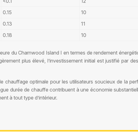
<0.1
12
0.15
10
0.13
11
0.18
10
eure du Charnwood Island I en termes de rendement énergétiq
èrement plus élevé, l’investissement initial est justifié par
 chauffage optimale pour les utilisateurs soucieux de la per
ongue durée de chauffe contribuent à une économie substantiel
nt à tout type d’intérieur.